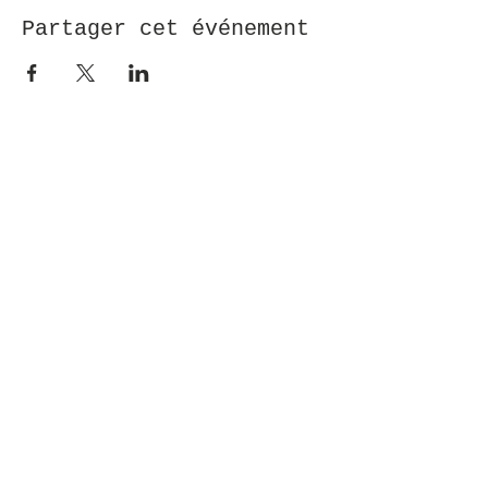
Partager cet événement
Eléonore Dot, Rennes (35)
eleonoredot@gmail.com
ACCUEIL
BOUTIQUE
A PROPOS
CONTACTS
BLOG