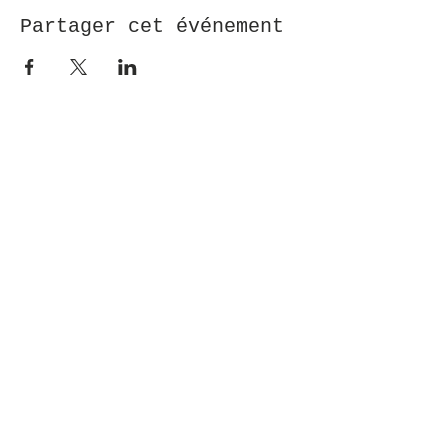
Partager cet événement
Eléonore Dot, Rennes (35)
eleonoredot@gmail.com
ACCUEIL
BOUTIQUE
A PROPOS
CONTACTS
BLOG