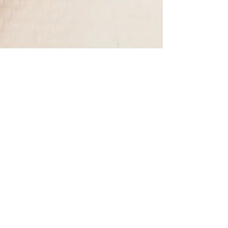
eleonoredot
9 mars
3 min de lecture
L'art et
l'upcycling : un