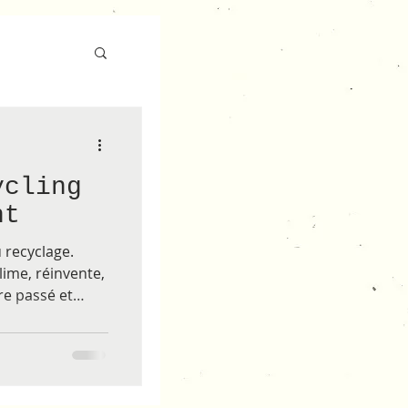
ycling
nt
u recyclage.
lime, réinvente,
re passé et
ation.