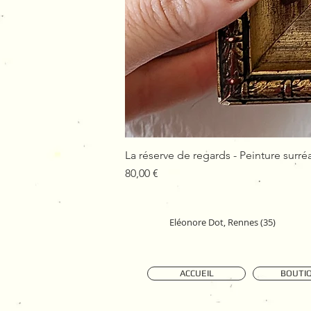
La réserve de regards - Peinture surréa
Prix
80,00 €
Eléonore Dot, Rennes (35)
ACCUEIL
BOUTI