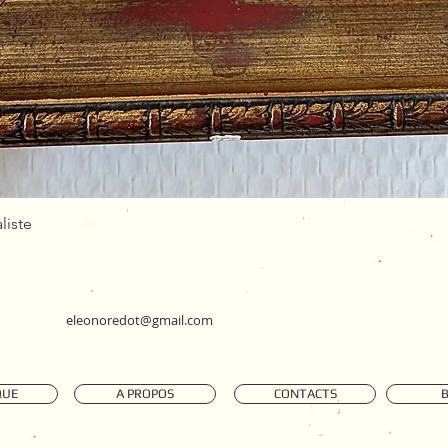
Aperçu rapide
liste
eleonoredot@gmail.com
QUE
A PROPOS
CONTACTS